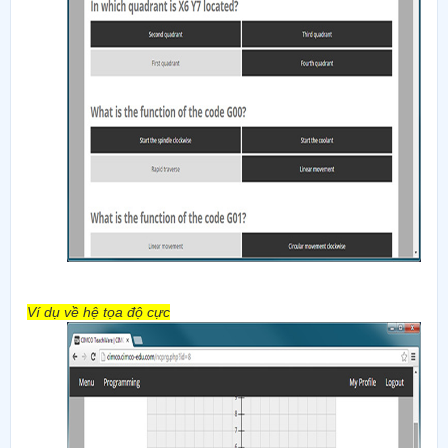
Ví dụ về hệ tọa độ cực