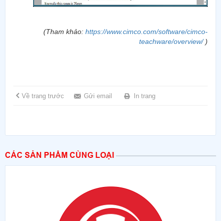
(Tham khảo:
https://www.cimco.com/software/cimco-
teachware/overview/
)
Về trang trước
Gửi email
In trang
CÁC SẢN PHẨM CÙNG LOẠI