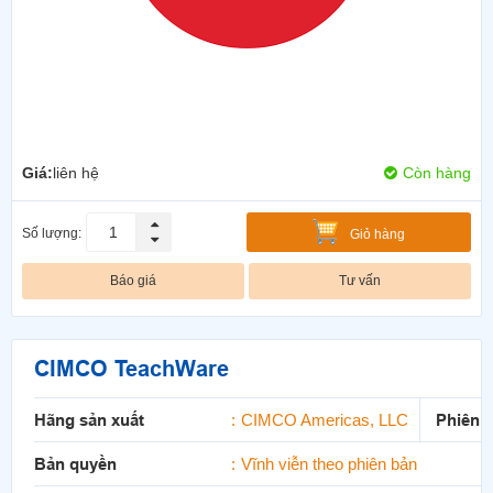
Giá:
liên hệ
Còn hàng
Số lượng:
Giỏ hàng
Báo giá
Tư vấn
CIMCO TeachWare
Hãng sản xuất
CIMCO Americas, LLC
Phiên 
Bản quyền
Vĩnh viễn theo phiên bản