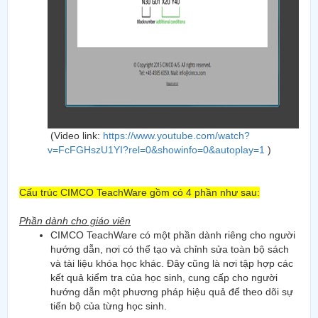
(Video link:
https://www.youtube.com/watch?
v=FcFGHszU1YI?rel=0&showinfo=0&autoplay=1
)
Cấu trúc CIMCO TeachWare gồm có 4 phần như sau:
Phần dành cho giáo viên
CIMCO TeachWare có một phần dành riêng cho người
hướng dẫn, nơi có thể tạo và chỉnh sửa toàn bộ sách
và tài liệu khóa học khác. Đây cũng là nơi tập hợp các
kết quả kiểm tra của học sinh, cung cấp cho người
hướng dẫn một phương pháp hiệu quả để theo dõi sự
tiến bộ của từng học sinh.