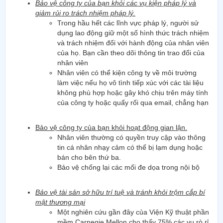
Bảo vệ công ty của bạn khỏi các vụ kiện pháp lý và
giảm rủi ro trách nhiệm pháp lý.
Trong hầu hết các lĩnh vực pháp lý, người sử
dụng lao động giữ một số hình thức trách nhiệm
và trách nhiệm đối với hành động của nhân viên
của họ. Bạn cần theo dõi thông tin trao đổi của
nhân viên
Nhân viên có thể kiện công ty về môi trường
làm việc nếu họ vô tình tiếp xúc với các tài liệu
không phù hợp hoặc gây khó chịu trên máy tính
của công ty hoặc quấy rối qua email, chẳng hạn
Bảo vệ công ty của bạn khỏi hoạt động gian lận.
Nhân viên thường có quyền truy cập vào thông
tin cá nhân nhạy cảm có thể bị lạm dụng hoặc
bán cho bên thứ ba.
Bảo vệ chống lại các mối đe dọa trong nội bộ
Bảo vệ tài sản sở hữu trí tuệ và tránh khỏi trộm cắp bí
mật thương mại
Một nghiên cứu gần đây của Viện Kỹ thuật phần
mềm Carnegie Mellon cho thấy 75% các vụ rò rỉ