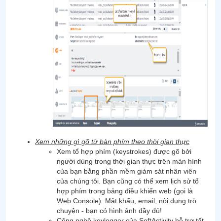
Xem những gì gõ từ bàn phím theo thời gian thực
Xem tổ hợp phím (keystrokes) được gõ bởi
người dùng trong thời gian thực trên màn hình
của bạn bằng phần mềm giám sát nhân viên
của chúng tôi. Bạn cũng có thể xem lịch sử tổ
hợp phím trong bảng điều khiển web (gọi là
Web Console). Mật khẩu, email, nội dung trò
chuyện - bạn có hình ảnh đầy đủ!
Công nghệ keylogger của SoftActivity hỗ trợ tất