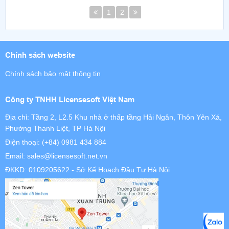
1
2
Chính sách website
Chính sách bảo mật thông tin
Công ty TNHH Licensesoft Việt Nam
Địa chỉ: Tầng 2, L2.5 Khu nhà ở thấp tầng Hải Ngân, Thôn Yên Xá,
Phường Thanh Liệt, TP Hà Nội
Điện thoại:
(+84) 0981 434 884
Email:
sales@licensesoft.net.vn
ĐKKD: 0109205622 - Sở Kế Hoạch Đầu Tư Hà Nội