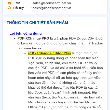
Email
: sales@licensesoft.net.vn
Hỗ trợ
: sales@licensesoft.net.vn
THÔNG TIN CHI TIẾT SẢN PHẨM
I. Lợi ích, công dụng
PDF-XChange PRO
là giải pháp PDF tối ưu. Đây là gói
đi kèm kết hợp ba ứng dụng bán chạy nhất mà Tracker
Software tạo ra:
PDF-XChange Editor Plus
là một ứng dụng
PDF cực kỳ năng động và hoàn toàn tùy biến.
Tạo, xem, chỉnh sửa, chú thích, OCR * và ký
các tệp PDF - và đó chỉ là sự khởi đầu. Nếu bạn
làm việc với PDF thì sản phẩm có thể tùy chỉnh
hoàn toàn này sẽ tối ưu hóa quy trình làm việc
của bạn đến mức mà không sản phẩm nào
khác có thể đạt được. Tạo tệp PDF từ các tài
liệu được quét (scan), hình ảnh (image), tệp
văn bản (text), tệp Markdown và nhiều hơn nữa.
Mở, chỉnh sửa và chuyển đổi tài liệu Microsoft
Office. * Tận dụng hơn ba mươi công cụ để hỗ