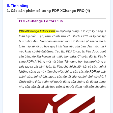
II. Tính năng
1.
Các sản phẩm có trong PDF-XChange PRO (4)
PDF-XChange Editor Plus
PDF-XChange Editor Plus
là một ứng dụng PDF cực kỳ năng động 
toàn tùy biến. Tạo, xem, chỉnh sửa, chú thích, OCR và ký các tệp PDF
là sự khởi đầu. Nếu bạn làm việc với PDF thì sản phẩm có thể tùy ch
toàn này sẽ tối ưu hóa quy trình làm việc của bạn đến mức mà khô
nào khác có thể đạt được. Tạo tệp PDF từ các tài liệu được quét, hình
văn bản, tệp Markdown và nhiều hơn nữa. Chuyển đổi tài liệu Microso
sang PDF chỉ bằng một nút bấm. Tận dụng hơn ba mươi công cụ để h
việc tạo ra các bình luận tài liệu, chú thích, liên kết và các hình thức 
Những công cụ này làm cho việc chỉnh sửa các tệp PDF trở thành một
chính xác, tinh chỉnh, tạo ra các tệp tài liệu và hình ảnh có chất lượn
Chức năng thân thiện với người dùng của chúng tôi đủ đa dạng để 
nhu cầu của tất cả các học viên từ người dùng mới đến chuyên gia.