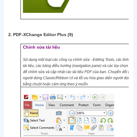
2.
PDF-XChange Editor Plus (9)
Chỉnh sửa tài liệu
Sử dụng một loạt các
c
ông cụ chỉnh sửa
- Editing Tools
, các tính nă
tài liệu, các bảng điều hướng
(navigation pane)
và các tùy chọn chỉn
để chỉnh sửa và cập nhật các tài liệu PDF của bạn. Chuyển đổi giữa
người dùng
Classic/Ribbon UI
và tối ưu hóa giao diện người dùng để
bằng chuột hoặc cảm ứng theo ý muốn.