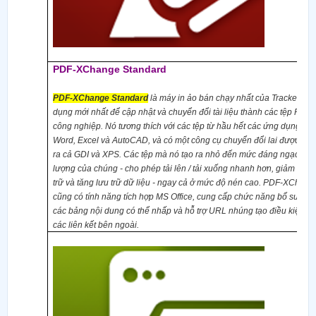
PDF-XChange Standard
PDF-XChange Standard
là máy in ảo bán chạy nhất của Tracker
Sof
dụng
mới nhất
để cập nhật và chuyển đổi tài liệu thành các tệp PDF 
công nghiệp. Nó tương thích với các tệp từ hầu hết các ứng dụng W
Word, Excel và AutoCAD, và có một công cụ chuyển đổi lai được tối 
ra cả GDI và XPS. Các tệp mà nó tạo ra nhỏ đến mức đáng ngạc nhiê
lượng của chúng - cho phép tải lên / tải xuống nhanh hơn, giảm dun
trữ và tăng lưu trữ dữ liệu - ngay cả ở mức độ nén cao. PDF-XChan
cũng có tính năng tích hợp MS Office, cung cấp chức năng bổ sung 
các bảng nội dung có thể nhấp và hỗ trợ URL nhúng tạo điều kiện ch
các liên kết bên ngoài.