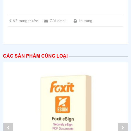
Về trang trước
Gửi email
In trang
CÁC SẢN PHẨM CÙNG LOẠI