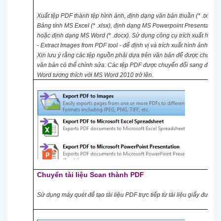
Xuất tệp PDF thành tệp hình ảnh, định dạng văn bản thuần (* .txt), đ
Bảng tính MS Excel (* .xlsx), định dạng MS Powerpoint Presentation (
hoặc định dạng MS Word (* .docx). Sử dụng công cụ
t
rích xuất hình
- Extract Images from PDF tool -
để định vị và trích xuất hình ảnh từ c
Xin lưu ý rằng các tệp nguồn phải dựa trên văn bản để được chuyển
văn bản có thể chỉnh sửa. Các tệp PDF được chuyển đổi sang định
Word tương thích với MS Word 2010 trở lên.
Chuyển tài liệu Scan thành PDF
Sử dụng máy quét để tạo tài liệu PDF trực tiếp từ tài liệu giấy được q