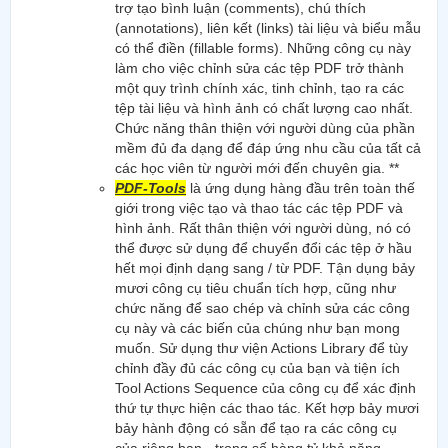
trợ tạo bình luận (comments), chú thích
(annotations), liên kết (links) tài liệu và biểu mẫu
có thể điền (fillable forms). Những công cụ này
làm cho việc chỉnh sửa các tệp PDF trở thành
một quy trình chính xác, tinh chỉnh, tạo ra các
tệp tài liệu và hình ảnh có chất lượng cao nhất.
Chức năng thân thiện với người dùng của phần
mềm đủ đa dạng để đáp ứng nhu cầu của tất cả
các học viên từ người mới đến chuyên gia. **
PDF-Tools
là ứng dụng hàng đầu trên toàn thế
giới trong việc tạo và thao tác các tệp PDF và
hình ảnh. Rất thân thiện với người dùng, nó có
thể được sử dụng để chuyển đổi các tệp ở hầu
hết mọi định dạng sang / từ PDF. Tận dụng bảy
mươi công cụ tiêu chuẩn tích hợp, cũng như
chức năng để sao chép và chỉnh sửa các công
cụ này và các biến của chúng như bạn mong
muốn. Sử dụng thư viện Actions Library để tùy
chỉnh đầy đủ các công cụ của bạn và tiện ích
Tool Actions Sequence của công cụ để xác định
thứ tự thực hiện các thao tác. Kết hợp bảy mươi
bảy hành động có sẵn để tạo ra các công cụ