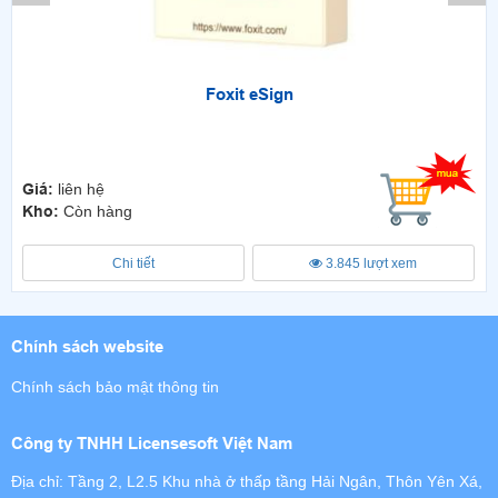
Foxit eSign
Giá:
liên hệ
Kho:
Còn hàng
Chi tiết
3.845 lượt xem
Chính sách website
Chính sách bảo mật thông tin
Công ty TNHH Licensesoft Việt Nam
Địa chỉ: Tầng 2, L2.5 Khu nhà ở thấp tầng Hải Ngân, Thôn Yên Xá,