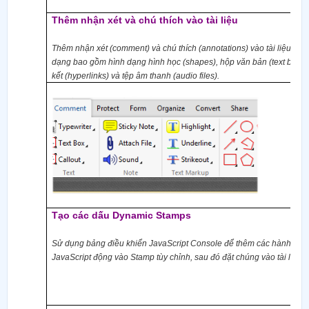
Thêm nhận xét và chú thích vào tài liệu
Thêm nhận xét
(comment)
và chú thích
(annotations)
vào tài liệu ở n
dạng bao gồm hình dạng hình học
(shapes)
, hộp văn bản
(text box)
,
kết
(hyperlinks)
và tệp âm thanh
(audio files)
.
Tạo
các dấu
Dynamic Stamps
Sử dụng bảng điều khiển JavaScript Console để thêm các hành độn
JavaScript động vào Stamp tùy chỉnh, sau đó đặt chúng vào tài liệu.