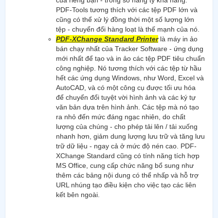
của riêng bạn - trong số hàng tỷ khả năng.
PDF-Tools tương thích với các tệp PDF lớn và
cũng có thể xử lý đồng thời một số lượng lớn
tệp - chuyển đổi hàng loạt là thế mạnh của nó.
PDF-XChange Standard Printer
là máy in ảo
bán chạy nhất của Tracker Software - ứng dụng
mới nhất để tạo và in ảo các tệp PDF tiêu chuẩn
công nghiệp. Nó tương thích với các tệp từ hầu
hết các ứng dụng Windows, như Word, Excel và
AutoCAD, và có một công cụ được tối ưu hóa
để chuyển đổi tuyệt vời hình ảnh và các ký tự
văn bản dựa trên hình ảnh. Các tệp mà nó tạo
ra nhỏ đến mức đáng ngạc nhiên, do chất
lượng của chúng - cho phép tải lên / tải xuống
nhanh hơn, giảm dung lượng lưu trữ và tăng lưu
trữ dữ liệu - ngay cả ở mức độ nén cao. PDF-
XChange Standard cũng có tính năng tích hợp
MS Office, cung cấp chức năng bổ sung như
thêm các bảng nội dung có thể nhấp và hỗ trợ
URL nhúng tạo điều kiện cho việc tạo các liên
kết bên ngoài.