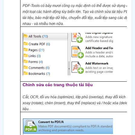
PDF-Tools có bảy mươi công cụ mặc định có thể được sử dụng để th
một loạt các
hành động
tùy biến lớn. Tạo và chỉnh sửa tài liệu PDF v
tài liệu,
bảo mật
tệp
dữ liệu
, chuyển đổi tệp, xuất tệp sang các định 
nhau - và nhiều hơn nữa.
Chỉnh sửa
các
trang
thuộc
tài liệu
Cắt, OCR, tối ưu hóa
(optimize)
, lớp phủ
(overlay)
, thay đổi kích thướ
xoay
(rotate)
, chèn
(insert)
, thay thế
(replace)
và / hoặc xóa
(delete)
c
liệu.