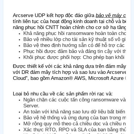
Arcserve UDP kết hợp độc đáo giữa
bảo vệ máy chủ 
tính liên tục của hoạt động kinh doanh tại chỗ và bên
năng phục hồi CNTT hoàn chỉnh cho cơ sở hạ tầng ảo
Khả năng phục hồi ransomware hoàn toàn cho dữ
Bảo vệ nhiều lớp cho tài sản kỹ thuật số vô giá c
Bảo vệ theo định hướng sẵn có để hỗ trợ các doa
Phục hồi được đảm bảo và đáng tin cậy với thử
Khôi phục được phối hợp: Cho phép bạn khôi phục
Được thiết kế với các khả năng dựa trên đám mây, Ar
với DR đám mây tích hợp và sao lưu vào Arcserve® 
Cloud”, bao gồm Amazon® AWS, Microsoft Azure ®, O
Loại bỏ nhu cầu về các sản phẩm rời rạc và:
Ngăn chặn các cuộc tấn công ransomware vào cơ 
Server.
An toàn với khả năng sao lưu dữ liệu bất biến tạ
Bảo vệ hệ thống và ứng dụng của bạn trong môi t
Mở rộng quy mô theo cả chiều dọc và chiều ngan
Xác thực RTO, RPO và SLA của bạn bằng thử ngh