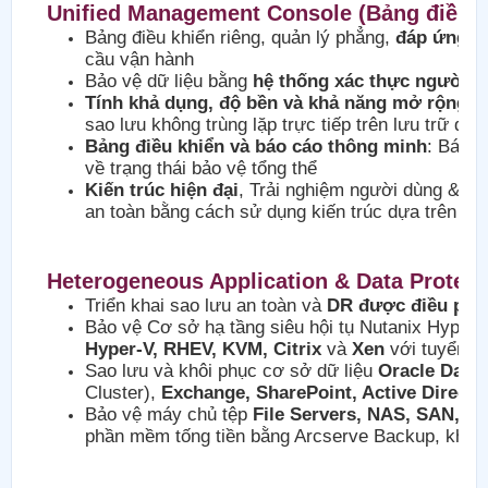
Unified Management Console (Bảng điều k
Bảng điều khiển riêng, quản lý phẳng,
đáp ứng n
cầu vận hành
Bảo vệ dữ liệu bằng
hệ thống xác thực người 
Tính khả dụng, độ bền và khả năng mở rộng
nâ
sao lưu không trùng lặp trực tiếp trên lưu trữ 
Bảng điều khiển và báo cáo thông minh
: Báo c
về trạng thái bảo vệ tổng thể
Kiến trúc hiện đại
, Trải nghiệm người dùng & Qu
an toàn bằng cách sử dụng kiến trúc dựa trên A
Heterogeneous Application & Data Protect
Triển khai sao lưu an toàn và
DR được điều phố
Bảo vệ Cơ sở hạ tầng siêu hội tụ Nutanix Hyperc
Hyper-V, RHEV, KVM, Citrix
và
Xen
với tuyển ch
Sao lưu và khôi phục cơ sở dữ liệu
Oracle Data
Cluster),
Exchange, SharePoint, Active Directo
Bảo vệ máy chủ tệp
File Servers, NAS, SAN, UN
phần mềm tống tiền bằng Arcserve Backup, khả d