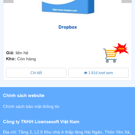
Dropbox
Giá:
liên hệ
Kho:
Còn hàng
Chi tiết
1.816 lượt xem
Chính sách website
Chính sách bảo mật thông tin
Công ty TNHH Licensesoft Việt Nam
Địa chỉ: Tầng 2, L2.5 Khu nhà ở thấp tầng Hải Ngân, Thôn Yên Xá,