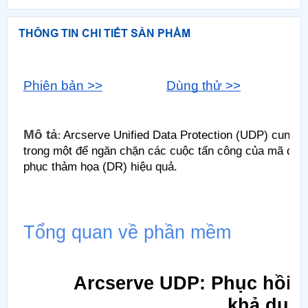
THÔNG TIN CHI TIẾT SẢN PHẨM
Phiên bản >>
Dùng thử >>
H
Mô tả
Arcserve Unified Data Protection (UDP) cung cấ
: ​
trong một để ngăn chặn các cuộc tấn công của mã độc t
phục thảm họa (DR) hiệu quả.
Tổng quan về phần mềm
Arcserve UDP: Phục hồi d
khả dụng