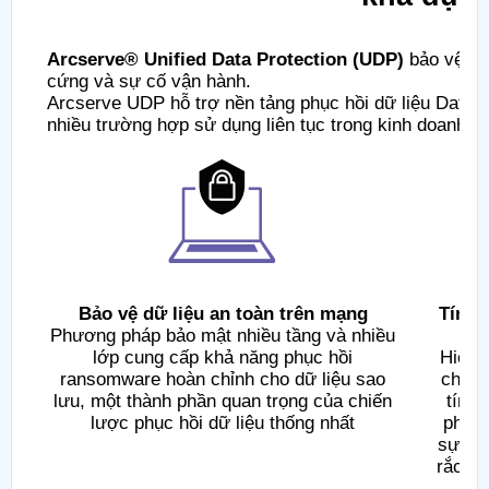
Arcserve® Unified Data Protection (UDP)
bảo vệ dữ 
cứng và sự cố vận hành.
Arcserve UDP hỗ trợ nền tảng phục hồi dữ liệu Data R
nhiều trường hợp sử dụng liên tục trong kinh doanh v
Bảo vệ dữ liệu an toàn trên mạng
Tính 
Phương pháp bảo mật nhiều tầng và nhiều
lớp cung cấp khả năng phục hồi
Hiệu q
ransomware hoàn chỉnh cho dữ liệu sao
chức 
lưu, một thành phần quan trọng của chiến
tính
lược phục hồi dữ liệu thống nhất
phù h
sự liê
rắc rố