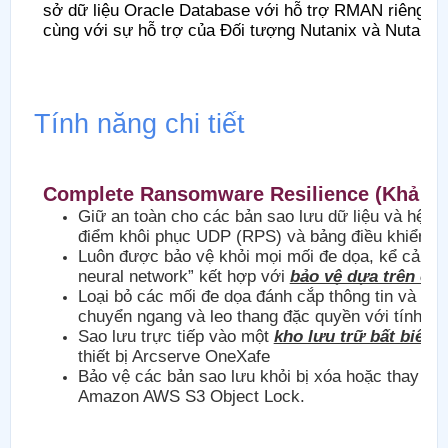
sở dữ liệu Oracle Database với hỗ trợ RMAN riêng, V
cùng với sự hỗ trợ của Đối tượng Nutanix và Nutanix 
Tính năng chi tiết
Complete Ransomware Resilience (Khả nă
Giữ an toàn cho các bản sao lưu dữ liệu và hệ t
điểm khôi phục UDP (RPS) và bảng điều khiển qu
Luôn được bảo vệ khỏi mọi mối đe dọa, kể cả p
neural network” kết hợp với
bảo vệ dựa trên ch
Loại bỏ các mối đe dọa đánh cắp thông tin và
ngă
chuyển ngang và leo thang đặc quyền với tính n
Sao lưu trực tiếp vào một
kho lưu trữ bất biến
“
thiết bị Arcserve OneXafe
Bảo vệ các bản sao lưu khỏi bị xóa hoặc thay đổ
Amazon AWS S3 Object Lock.