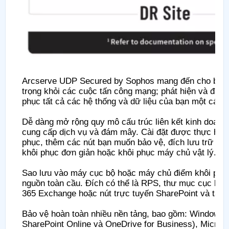
Arcserve UDP Secured by Sophos mang đến cho bạn m
trọng khỏi các cuộc tấn công mạng; phát hiện và đảo 
phục tất cả các hệ thống và dữ liệu của bạn một cách 
Dễ dàng mở rộng quy mô cấu trúc liên kết kinh doanh 
cung cấp dịch vụ và đám mây. Cài đặt được thực hiện 
phục, thêm các nút bạn muốn bảo vệ, đích lưu trữ và 
khôi phục đơn giản hoặc khôi phục máy chủ vật lý.
Sao lưu vào máy cục bộ hoặc máy chủ điểm khôi phục 
nguồn toàn cầu. Đích có thể là RPS, thư mục cục bộ
365 Exchange hoặc nút trực tuyến SharePoint và tạo c
Bảo vệ hoàn toàn nhiều nền tảng, bao gồm: Windows,
SharePoint Online và OneDrive for Business), Microso