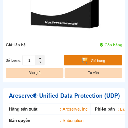
Giá:
liên hệ
Còn hàng
Số lượng:
Giỏ hàng
Báo giá
Tư vấn
Arcserve® Unified Data Protection (UDP)
Hãng sản xuất
Arcserve, Inc
Phiên bản
:
Late
Bản quyền
Subcription