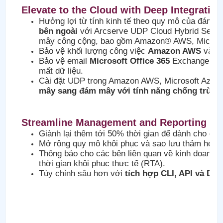
Elevate to the Cloud with Deep Integratio
Hưởng lợi từ tính kinh tế theo quy mô của đám 
bên ngoài
với Arcserve UDP Cloud Hybrid Secur
mây công cộng, bao gồm Amazon® AWS, Microso
Bảo vệ khối lượng công việc
Amazon AWS
và
M
Bảo vệ email
Microsoft Office 365
Exchange Onli
mất dữ liệu.
Cài đặt UDP trong Amazon AWS, Microsoft Azure,
mây sang đám mây với tính năng chống trùng 
Streamline Management and Reporting (Hợ
Giành lại thêm tới 50% thời gian để dành cho cá
Mở rộng quy mô khôi phục và sao lưu thảm họa 
Thông báo cho các bên liên quan về kinh doanh
thời gian khôi phục thực tế (RTA).
Tùy chỉnh sâu hơn với
tích hợp CLI, API và DB
.