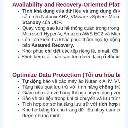
Availability and Recovery-Oriented Platf
Tính khả dụng của dữ liệu và ứng dụng được 
sẵn trên Nutanix AHV, VMware vSphere,Microsof
Standby
của UDP.
Quay vòng sao lưu hệ thống quan trọng trong ki
Microsoft Hyper-V, Amazon AWS EC2 và Microso
Lên lịch kiểm tra khắc phục thảm họa tự động vớ
bảo
Assured Recovery
.
Khôi phục
chi tiết
các tệp riêng lẻ, email, đối tư
Đính kèm các bản sao lưu dưới dạng
ổ đĩa ảo
tro
Optimize Data Protection (Tối ưu hóa bảo 
Tự động
bảo vệ các máy ảo Nutanix AHV, VMwar
Tăng hiệu quả lưu trữ với tính năng
chống trùng 
Giảm nhu cầu về băng thông chuyên dụng với tí
Bảo vệ dữ liệu trong khi di chuyển và lưu trữ vớ
Tích hợp cơ sở hạ tầng lưu trữ với
tích hợp ản
Khe hở băng từ cho trang dữ liệu nhạy cảm của 
được chứng minh.