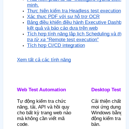
minh.
Thực hiện kiểm tra Headless test execution
Xác thực PDF với sự hỗ trợ OCR
Bảng điều khiển điều hành Executive Dashboar
kết quả và báo cáo dựa trên web
Tích hợp tính năng lập lịch Scheduling và
thực 
tra từ xa
“Remote test execution”
Tích hợp CI/CD integration
Xem tất cả các tính năng
Web Test Automation
Desktop Test Au
Tự động kiểm tra chức
Cải thiện chất lư
năng, tải, API và hồi quy
mọi ứng dụng dựa
cho bất kỳ trang web nào
Windows bằng tín
mà không cần viết mã
động kiểm tra má
code.
bàn.