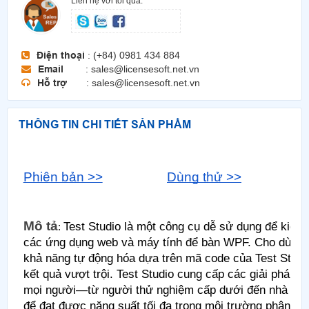
Liên hệ với tôi qua:
Điện thoại
: (+84) 0981 434 884
Email
: sales@licensesoft.net.vn
Hỗ trợ
: sales@licensesoft.net.vn
THÔNG TIN CHI TIẾT SẢN PHẨM
Phiên bản >>
Dùng thử >>
H
Mô tả
Test Studio là một công cụ dễ sử dụng để kiểm 
: ​
các ứng dụng web và máy tính để bàn WPF. Cho dù bạn
khả năng tự động hóa dựa trên mã code của Test Studi
kết quả vượt trội. Test Studio cung cấp các giải pháp 
mọi người—từ người thử nghiệm cấp dưới đến nhà phá
để đạt được năng suất tối đa trong môi trường phân ph