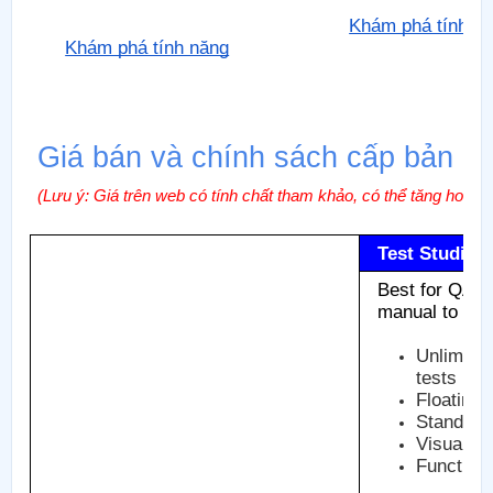
Khám phá tính n
Khám phá tính năng
Giá bán và chính sách cấp bản q
(Lưu ý: Giá trên web có tính chất tham khảo, có thể tăng hoặc gi
Test Studio 
Best for QA t
manual to aut
Unlimite
tests
Floating 
Standalo
Visual St
Functiona