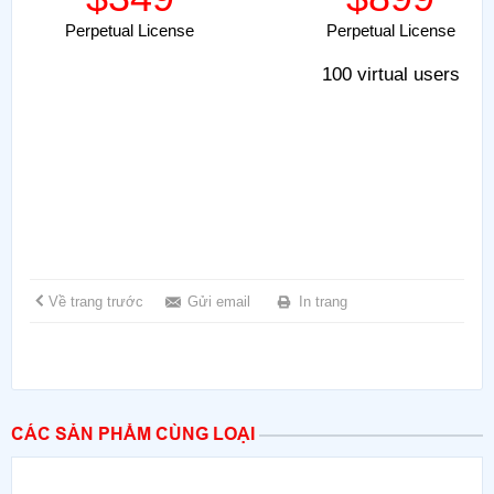
Perpetual License
Perpetual License
100 virtual users
Về trang trước
Gửi email
In trang
CÁC SẢN PHẨM CÙNG LOẠI