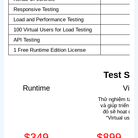
Responsive Testing
Load and Performance Testing
100 Virtual Users for Load Testing
API Testing
1 Free Runtime Edition License
Test St
Runtime
Virt
Thử nghiệm tải tr
và giúp triển kh
đó sẽ hoạt động
“Virtual user
$349
$899