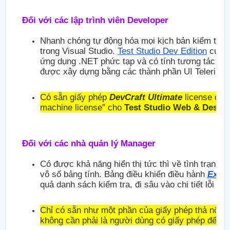
Đối với các lập trình viên Developer
Nhanh chóng tự động hóa mọi kịch bản kiểm tra 
trong Visual Studio.
Test Studio Dev Edition
cung 
ứng dụng .NET phức tạp và có tính tương tác cao
được xây dựng bằng các thành phần UI Telerik v
Có sẵn giấy phép
DevCraft Ultimate
license dàn
machine license” cho
Test Studio Web & Deskt
Đối với các nhà quản lý Manager
Có được khả năng hiển thị tức thì về tình trạng 
vô số bảng tính. Bảng điều khiển điều hành
Execu
quả danh sách kiểm tra, đi sâu vào chi tiết lỗi v
Chỉ có sẵn như một phần của giấy phép thả nổi v
không cần phải là người dùng có giấy phép để tr