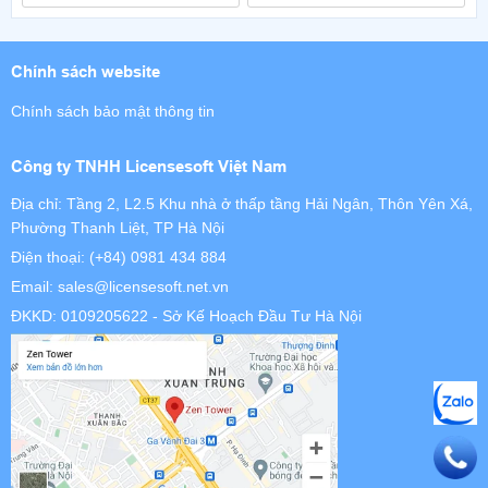
Chính sách website
Chính sách bảo mật thông tin
Công ty TNHH Licensesoft Việt Nam
Địa chỉ: Tầng 2, L2.5 Khu nhà ở thấp tầng Hải Ngân, Thôn Yên Xá,
Phường Thanh Liệt, TP Hà Nội
Điện thoại:
(+84) 0981 434 884
Email:
sales@licensesoft.net.vn
ĐKKD: 0109205622 - Sở Kế Hoạch Đầu Tư Hà Nội