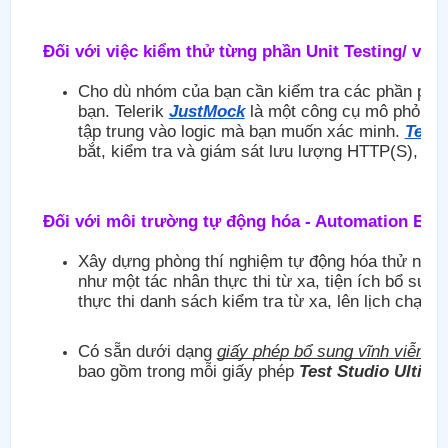
Đối với việc kiểm thử từng phần Unit Testing/ và 
Cho dù nhóm của bạn cần kiểm tra các phần phụ t
bạn. Telerik
JustMock
là một công cụ mô phỏng d
tập trung vào logic mà bạn muốn xác minh.
Teler
bắt, kiểm tra và giám sát lưu lượng HTTP(S), m
Đối với môi trường tự động hóa - Automation Env
Xây dựng phòng thí nghiệm tự động hóa thử nghiệ
như một tác nhân thực thi từ xa, tiện ích bổ sun
thực thi danh sách kiểm tra từ xa, lên lịch chạy, l
Có sẵn dưới dạng
giấy phép bổ sung vĩnh viễn c
bao gồm trong mỗi giấy phép
Test Studio Ultima