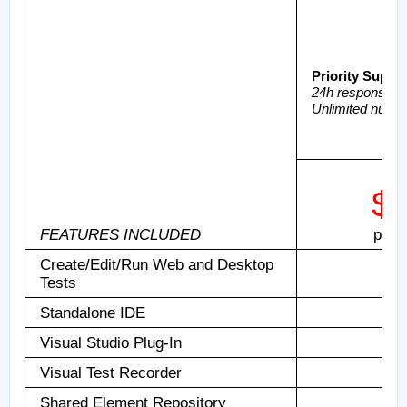
Priority Suppo
24h response t
Unlimited numbe
$ 
FEATURES INCLUDED
perp
Create/Edit/Run Web and Desktop
Tests
Standalone IDE
Visual Studio Plug-In
Visual Test Recorder
Shared Element Repository