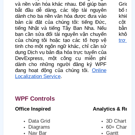
và nền văn hóa khác nhau. Để giúp bạn
Grid t
bắt đầu dễ dàng, các tệp tài nguyên
bổ sun
dành cho ba nền văn hóa được đưa vào
khiển 
bản cài đặt của chúng tôi: tiếng Đức,
cột dự
tiếng Nhật và tiếng Tây Ban Nha. Nếu
bằng 
bạn cần sửa đổi tài nguyên vận chuyển
không 
của chúng tôi hoặc tạo các tổ hợp vệ
trợ M
tinh cho một ngôn ngữ khác, chỉ cần sử
dụng Dịch vụ bản địa hóa trực tuyến của
DevExpress, một công cụ miễn phí
dành cho những người đăng ký WPF
đang hoạt động của chúng tôi.
Online
Localization Service
.
WPF Controls
Office Inspired
Analytics & Repo
Data Grid
3D Chart
Diagrams
60+ Charts
Nav Bar
Gantt