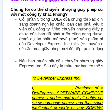
Chúng tôi có thể chuyển nhượng giấy phép của m
với một công ty khác không?
Có, phần 5 trong EULA của chúng tôi xác định 
sang doanh nghiệp khác, bạn cần phải yêu cầu 
viên của công ty. Việc chuyển nhượng giấy ph
chức của bạn đã phát triển cũng đang được chu
(các) dự án phần mềm/và (các) sản phẩm phần 
của Developer Express Inc thì việc chuyển như
sẽ cần mua giấy phép mới để tiếp tục sử dụng cá
Nếu bạn muốn bắt đầu chuyển nhượng giấy phép
Express Inc. Sau đây là mẫu thư bạn có thể sử 
To Developer Express Inc.
I, ________________, President of <cur
DevExpress SOFTWARE COMPONENT PR
name>. I understand that all rights outli
<new company name> and that <current c
intellectual property or any SOFTW