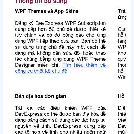
Thông tin bổ sung
WPF Themes và App Skins
Trải 
ứng
Đăng ký DevExpress WPF Subscription
cung cấp hơn 50 chủ đề được thiết kế
Cung c
tùy chỉnh và có độ bóng cao cho ứng
hỗ trợ
dụng WPF tiếp theo của bạn. Bạn có thể
tảng m
sử dụng từng chủ đề này một cách dễ
WPF Su
dàng mà không cần sửa đổi hoặc thao
khoản 
tác chúng bằng ứng dụng WPF Theme
quyết
Designer miễn phí.
Tìm hiểu thêm về
thông 
công cụ thiết kế chủ đề
hỗ trợ
Window
Bản địa hóa đơn giản
Hỗ tr
Tất cả các điều khiển WPF của
Điều 
DevExpress có thể được bản địa hóa dễ
thiết k
dàng bằng cách sử dụng các tập hợp tài
View-V
nguyên vệ tinh. DevExpress cung cấp
DevEx
các tổ hợp vệ tinh cho nhiều ngôn ngữ
mức hỗ