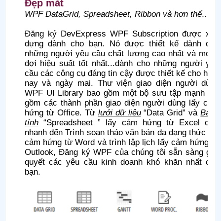
Đẹp mắt
WPF DataGrid, Spreadsheet, Ribbon và hơn thế…
Đăng ký DevExpress WPF Subscription được xây
dựng dành cho bạn. Nó được thiết kế dành cho
những người yêu cầu chất lượng cao nhất và mong
đợi hiệu suất tốt nhất...dành cho những người yêu
cầu các công cụ đáng tin cậy được thiết kế cho hôm
nay và ngày mai. Thư viện giao diện người dùng
WPF UI Library bao gồm một bộ sưu tập mạnh mẽ
gồm các thành phần giao diện người dùng lấy cảm
hứng từ Office. Từ
lưới dữ liệu
“Data Grid” và
Bảng
tính
“Spreadsheet ” lấy cảm hứng từ Excel cực
nhanh đến Trình soạn thảo văn bản đa dạng thức lấy
cảm hứng từ Word và trình lập lịch lấy cảm hứng từ
Outlook, Đăng ký WPF của chúng tôi sẵn sàng giải
quyết các yêu cầu kinh doanh khó khăn nhất của
bạn.