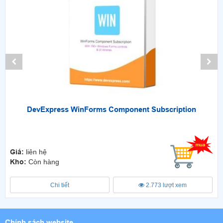
DevExpress WinForms Component Subscription
Giá:
liên hệ
Kho:
Còn hàng
Chi tiết
2.773 lượt xem
Chính sách website