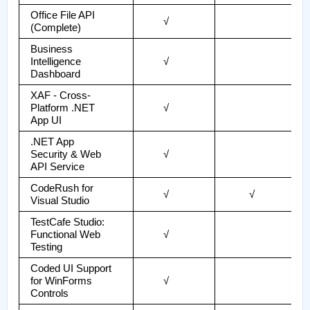
Office File API
√
(Complete)
Business
Intelligence
√
Dashboard
XAF - Cross-
Platform .NET
√
App UI
.NET App
Security & Web
√
API Service
CodeRush for
√
√
Visual Studio
TestCafe Studio:
Functional Web
√
Testing
Coded UI Support
for WinForms
√
Controls