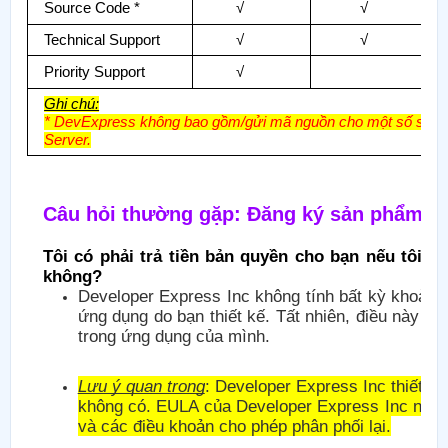
Source Code *
√
√
Technical Support
√
√
Priority Support
√
Ghi chú:
* DevExpress không bao gồm/gửi mã nguồn cho một số sản p
Server.
Câu hỏi thường gặp: Đăng ký sản phẩm và
Tôi có phải trả tiền bản quyền cho bạn nếu tôi 
không?
Developer Express Inc không tính bất kỳ khoản t
ứng dụng do bạn thiết kế. Tất nhiên, điều này c
trong ứng dụng của mình.
Lưu ý quan trọng
: Developer Express Inc thiết k
không có. EULA của Developer Express Inc nêu 
và các điều khoản cho phép phân phối lại.