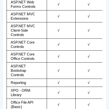
ASP.NET Web
√
√
Forms Controls
ASP.NET MVC
√
√
Extensions
ASP.NET MVC
Client-Side
√
√
Controls
ASP.NET Core
√
√
Controls
ASP.NET Core
√
√
Office Controls
ASP.NET
Bootstrap
√
√
Controls
Reporting
√
√
XPO - ORM
√
√
Library
Office File API
√
√
(Basic)