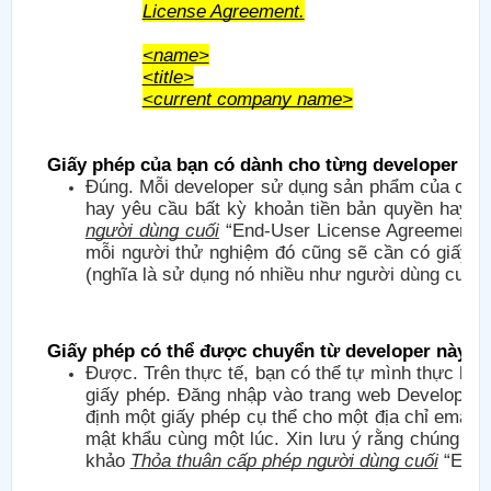
License Agreement.
<name>
<title>
<current company name>
Giấy phép của bạn có dành cho từng developer kh
Đúng. Mỗi developer sử dụng sản phẩm của chúng
hay yêu cầu bất kỳ khoản tiền bản quyền hay ph
người dùng cuối
“End-User License Agreement” c
mỗi người thử nghiệm đó cũng sẽ cần có giấy p
(nghĩa là sử dụng nó nhiều như người dùng cuối)
Giấy phép có thể được chuyển từ developer này s
Được. Trên thực tế, bạn có thể tự mình thực hiệ
giấy phép. Đăng nhập vào trang web Developer
định một giấy phép cụ thể cho một địa chỉ email 
mật khẩu cùng một lúc. Xin lưu ý rằng chúng tôi 
khảo
Thỏa thuận cấp phép người dùng cuối
“End-U