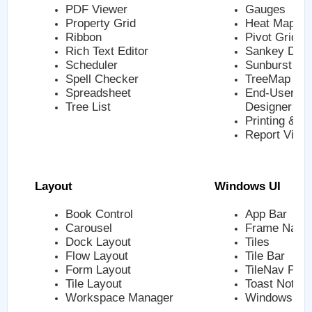
PDF Viewer
Gauges
Property Grid
Heat MapMa
Ribbon
Pivot Grid
Rich Text Editor
Sankey Dia
Scheduler
Sunburst
Spell Checker
TreeMap
Spreadsheet
End-User Re
Tree List
Designer
Printing & E
Report View
Layout
Windows UI
Book Control
App Bar
Carousel
Frame Navig
Dock Layout
Tiles
Flow Layout
Tile Bar
Form Layout
TileNav Pan
Tile Layout
Toast Notific
Workspace Manager
Windows UI 