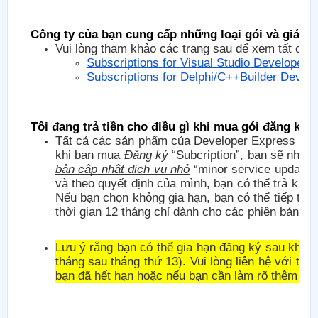
Công ty của bạn cung cấp những loại gói và giá c
Vui lòng tham khảo các trang sau để xem tất cả c
Subscriptions for Visual Studio Developers
Subscriptions for Delphi/C++Builder Devel
Tôi đang trả tiền cho điều gì khi mua gói đăng ký 
Tất cả các sản phẩm của Developer Express Inc
khi bạn mua
Đăng ký
“Subcription”, bạn sẽ nhận
bản cập nhật dịch vụ nhỏ
“minor service update
và theo quyết định của mình, bạn có thể trả kho
Nếu bạn chọn không gia hạn, bạn có thể tiếp tụ
thời gian 12 tháng chỉ dành cho các phiên bản/c
Lưu ý rằng bạn có thể gia hạn đăng ký sau khi hế
tháng sau tháng thứ 13). Vui lòng liên hệ với t
bạn đã hết hạn hoặc nếu bạn cần làm rõ thêm về 