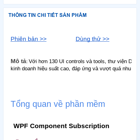
THÔNG TIN CHI TIẾT SẢN PHẨM
Phiên bản >>
Dùng thử >>
H
Mô tả
Với hơn 130 UI controls và tools, thư viện De
: ​
kinh doanh hiệu suất cao, đáp ứng và vượt quá nhu cầ
Tổng quan về phần mềm
WPF Component Subscription