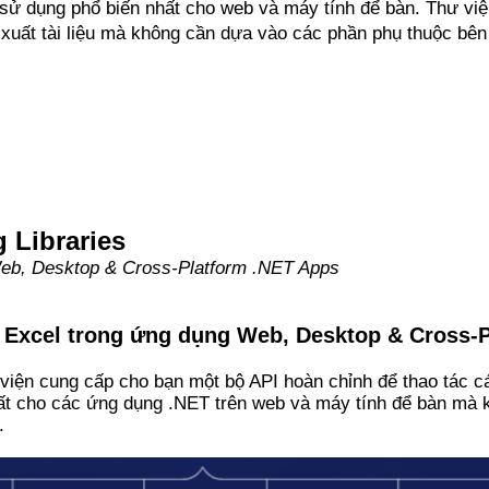
ợc sử dụng phổ biến nhất cho web và máy tính để bàn. Thư v
à xuất tài liệu mà không cần dựa vào các phần phụ thuộc bê
 Libraries
Web, Desktop & Cross-Platform .NET Apps
& Excel trong ứng dụng Web, Desktop & Cross-
viện cung cấp cho bạn một bộ API hoàn chỉnh để thao tác các
hất cho các ứng dụng .NET trên web và máy tính để bàn m
.