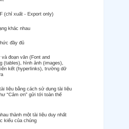
 (chỉ xuất - Export only)
dạng khác nhau
thức đầy đủ
 và đoạn văn (Font and
g (tables), hình ảnh (images),
iên kết (hyperlinks), trường dữ
ữa
ài liệu bằng cách sử dụng tài liệu
Thư “Cảm ơn” gửi tới toàn thể
nhau thành một tài liệu duy nhất
c kiểu của chúng