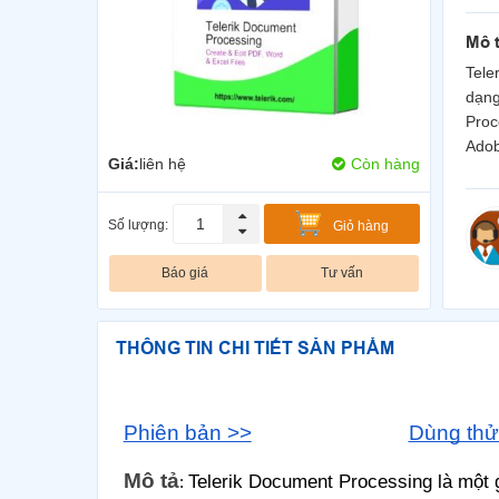
Mô 
Tele
dạng
Proc
Adob
Giá:
liên hệ
Còn hàng
Số lượng:
Giỏ hàng
Báo giá
Tư vấn
THÔNG TIN CHI TIẾT SẢN PHẨM
Phiên bản >>
Dùng thử
Mô tả
Telerik Document Processing là một g
: ​