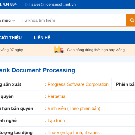
1 434 884
sales@licensesoft.net.vn
GIỚI THIỆU
LIÊN HỆ
g vòng
07
ngày
Giao hàng đúng thời hạn hợp đồng
lerik Document Processing
g sản xuất
Progress Software Corporation
Phiên bả
 quyền
Perpetual
i hạn bản quyền
Vĩnh viễn (Theo phiên bản)
nh nghề
Lập trình
 tượng tác động
Thư viện lập trình, libraries