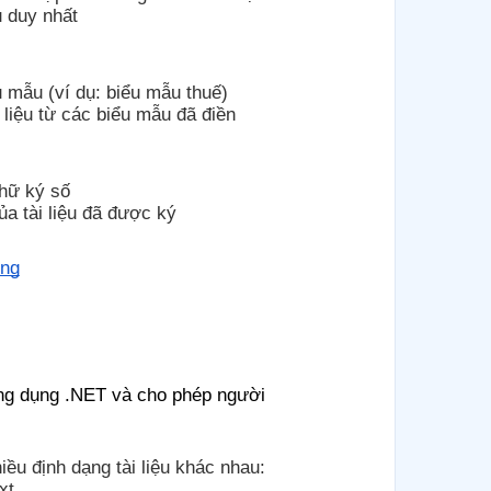
u duy nhất
 mẫu (ví dụ: biểu mẫu thuế)
 liệu từ các biểu mẫu đã điền
chữ ký số
a tài liệu đã được ký
ing
 ứng dụng .NET và cho phép người
hiều định dạng tài liệu khác nhau:
xt