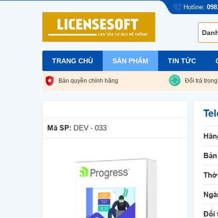
Hotline:
098
TRANG CHỦ
SẢN PHẨM
TIN TỨC
Bản quyền chính hãng
Đổi trả tron
Te
Mã SP:
DEV - 033
Hãn
Bản
Thờ
Ngà
Đối